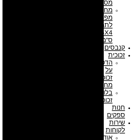
מסמכים
מחזיק
מפתחות
לתמונה
5.5X4
ס"מ
קנבסים
זכוכית
הדפסה
על
זכוכית
מחוסמת
בלוק
זכוכית
חנות
ספקים
שירות
לקוחות
אודות