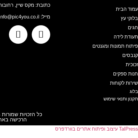
כתובת: מקס שיין, רחובות
עמוד הבית
מייל:
info@pic4you.co.il
בלוקי עץ
חגים
תעודת לידה
פיתוח תמונות ומגנטים
קנבסים
זכוכית
חנות ספקים
שירות לקוחות
בלוג
תקנון ותנאי שימוש
כל הזכויות שמורות PIC 4 YOU 2024 ©️
הרכישה באת
TalPress עיצוב ופיתוח אתרים בוורדפרס