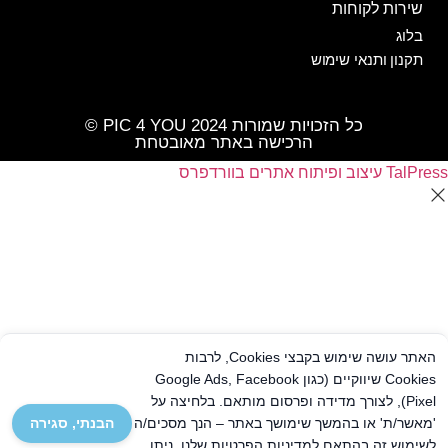
שירות לקוחות
בלוג
תקנון ותנאי שימוש
כל הזכויות שמורות PIC 4 YOU 2024 ©️
הרכישה באתר מאובטחת
TalPress עיצוב ופיתוח אתרים בוורדפרס
האתר עושה שימוש בקבצי Cookies, לרבות
Cookies שיווקיים (כגון Google Ads, Facebook
Pixel), לצורך מדידה ופרסום מותאם. בלחיצה על
הבנתי, סגירה
'מאשר/ת' או בהמשך שימושך באתר – הנך מסכים/ה
לשימוש זה בהתאם ל
מדיניות הפרטיות
שלנו. ניתן