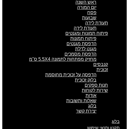
ראש השנה
יום המורה
פסח
שבועות
תעודת לידה
תעודת לידה
פיתוח תמונות ומגנטים
פיתוח תמונות
הדפסת מגנטים
מגנט לדלת
הדפסת מסמכים
מחזיק מפתחות לתמונה 5.5X4 ס"מ
קנבסים
זכוכית
הדפסה על זכוכית מחוסמת
בלוק זכוכית
חנות ספקים
שירות לקוחות
אודות
שאלות ותשובות
בלוג
יצירת קשר
בלוג
תקנון ותנאי שימוש