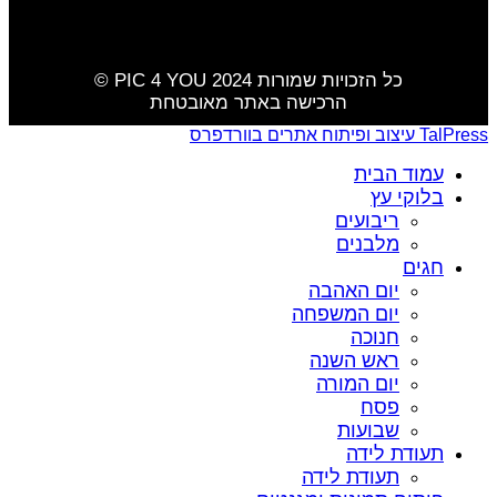
כל הזכויות שמורות PIC 4 YOU 2024 ©️
הרכישה באתר מאובטחת
TalPress עיצוב ופיתוח אתרים בוורדפרס
עמוד הבית
בלוקי עץ
ריבועים
מלבנים
חגים
יום האהבה
יום המשפחה
חנוכה
ראש השנה
יום המורה
פסח
שבועות
תעודת לידה
תעודת לידה