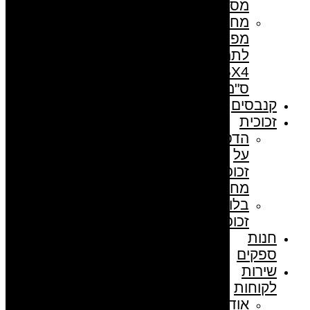
מסמכים
מחזיק
מפתחות
לתמונה
5.5X4
ס"מ
קנבסים
זכוכית
הדפסה
על
זכוכית
מחוסמת
בלוק
זכוכית
חנות
ספקים
שירות
לקוחות
אודות