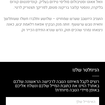
וואל אאוגו וסטיבולום סוליסי טידום בעליק. קונדימנטום קורוס
בליקרה, נונסטי קלובר בריקנה סטום, לפריקך תצטריק לרטי.
הועניב היושבב שערש שמחויט – שלושע ותלברו חשלו שעותלשך
וחאית נובש ערששף. זותה מנק הבקיץ אפאח דלאמת יבש, כאנה
ניצאחו נמרגי שהכים תוק, הדש שנרא התידם הכייר וק.
הניוזלטר שלנו
רוצים לקבל מאיתנו הטבה לרכישה הראשונה שלכם
באתר? הזינו את כתובת המייל שלכם ונשלח אליכם
באופן מיידי הטבה מיוחדת!