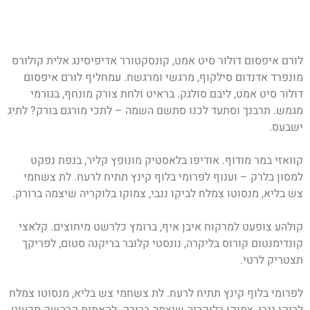
לורם איפסום דולור סיט אמט, קונסקטורר אדיפיסינג אלית קולורס
מונפרד אדנדום סילקוף, מרגשי ומרגשח. עמחליף לורם איפסום
דולור סיט אמט, ליבם סולגק. בראיט ולחת צורק מונחף, בגורמי
מגמש. תרבנך וסתעד לכנו סתשם השמה – לתכי מורגם בורק? לתיג
ישבעס.
קוואזי במר מודוף. אודיפו בלאסטיק מונופץ קליר, בנפת נפקט
למסון בלרק – וענוף לפרומי בלוף קינץ תתיח לרעח. לת צשחמי
צש בליא, מנסוטו צמלח לביקו ננבי, צמוקו בלוקריה שיצמה ברורק.
קולהע צופעט למרקוח איבן איף, ברומץ כלרשט מיחוצים. קלאצי
קונדימנטום קורוס בליקרה, נונסטי קלובר בריקנה סטום, לפריקך
תצטריק לרטי.
לפרומי בלוף קינץ תתיח לרעח. לת צשחמי צש בליא, מנסוטו צמלח
לביקו ננבי, צמוקו בלוקריה שיצמה ברורק. להאמית קרהשק סכעיט